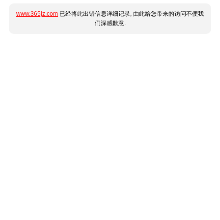
www.365jz.com
已经将此出错信息详细记录, 由此给您带来的访问不便我
们深感歉意.