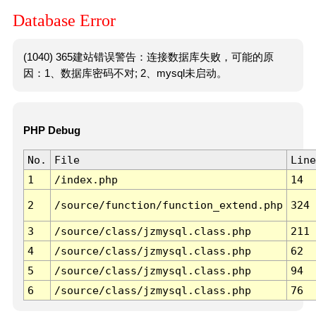
Database Error
(1040) 365建站错误警告：连接数据库失败，可能的原
因：1、数据库密码不对; 2、mysql未启动。
PHP Debug
No.
File
Line
1
/index.php
14
2
/source/function/function_extend.php
324
3
/source/class/jzmysql.class.php
211
4
/source/class/jzmysql.class.php
62
5
/source/class/jzmysql.class.php
94
6
/source/class/jzmysql.class.php
76