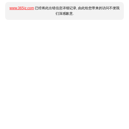
www.365jz.com
已经将此出错信息详细记录, 由此给您带来的访问不便我
们深感歉意.