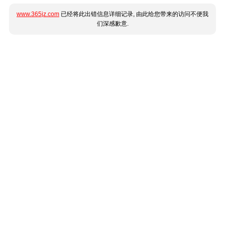
www.365jz.com
已经将此出错信息详细记录, 由此给您带来的访问不便我
们深感歉意.