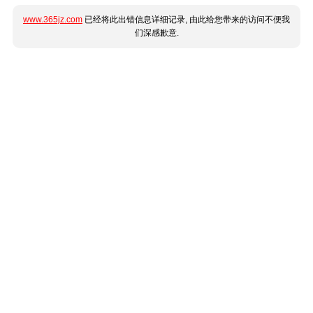
www.365jz.com
已经将此出错信息详细记录, 由此给您带来的访问不便我
们深感歉意.