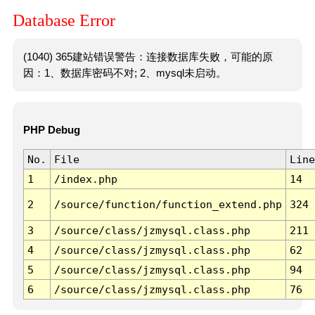
Database Error
(1040) 365建站错误警告：连接数据库失败，可能的原
因：1、数据库密码不对; 2、mysql未启动。
PHP Debug
No.
File
Line
1
/index.php
14
2
/source/function/function_extend.php
324
3
/source/class/jzmysql.class.php
211
4
/source/class/jzmysql.class.php
62
5
/source/class/jzmysql.class.php
94
6
/source/class/jzmysql.class.php
76