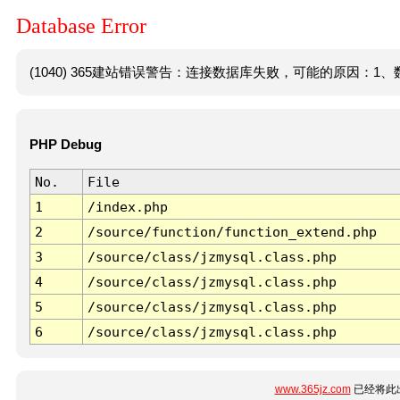
Database Error
(1040) 365建站错误警告：连接数据库失败，可能的原因：1、数
PHP Debug
No.
File
1
/index.php
2
/source/function/function_extend.php
3
/source/class/jzmysql.class.php
4
/source/class/jzmysql.class.php
5
/source/class/jzmysql.class.php
6
/source/class/jzmysql.class.php
www.365jz.com
已经将此