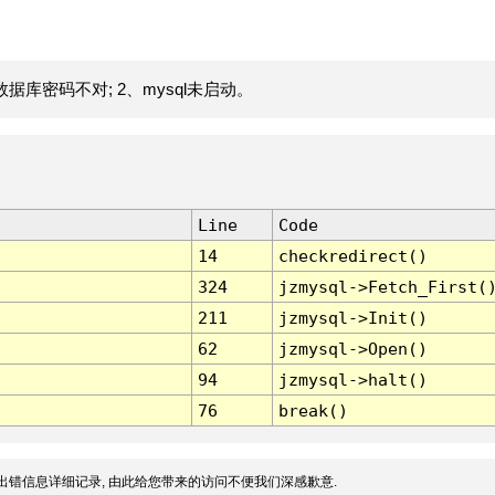
据库密码不对; 2、mysql未启动。
Line
Code
14
checkredirect()
324
jzmysql->Fetch_First(
211
jzmysql->Init()
62
jzmysql->Open()
94
jzmysql->halt()
76
break()
出错信息详细记录, 由此给您带来的访问不便我们深感歉意.