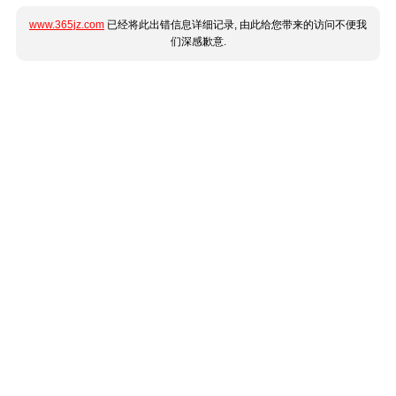
www.365jz.com
已经将此出错信息详细记录, 由此给您带来的访问不便我
们深感歉意.