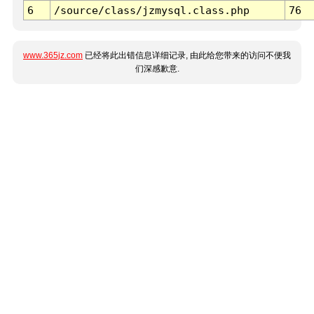
6
/source/class/jzmysql.class.php
76
www.365jz.com
已经将此出错信息详细记录, 由此给您带来的访问不便我
们深感歉意.