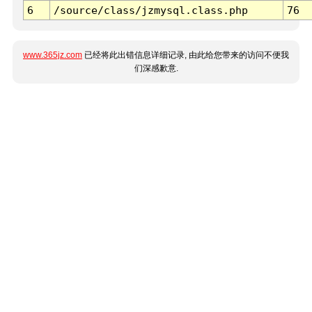
6
/source/class/jzmysql.class.php
76
www.365jz.com
已经将此出错信息详细记录, 由此给您带来的访问不便我
们深感歉意.