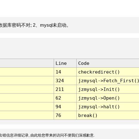
据库密码不对; 2、mysql未启动。
Line
Code
14
checkredirect()
324
jzmysql->Fetch_First(
211
jzmysql->Init()
62
jzmysql->Open()
94
jzmysql->halt()
76
break()
出错信息详细记录, 由此给您带来的访问不便我们深感歉意.