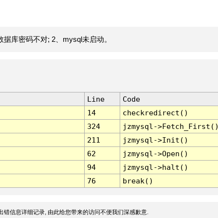
据库密码不对; 2、mysql未启动。
Line
Code
14
checkredirect()
324
jzmysql->Fetch_First(
211
jzmysql->Init()
62
jzmysql->Open()
94
jzmysql->halt()
76
break()
出错信息详细记录, 由此给您带来的访问不便我们深感歉意.