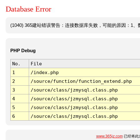
Database Error
(1040) 365建站错误警告：连接数据库失败，可能的原因：1、数
PHP Debug
No.
File
1
/index.php
2
/source/function/function_extend.php
3
/source/class/jzmysql.class.php
4
/source/class/jzmysql.class.php
5
/source/class/jzmysql.class.php
6
/source/class/jzmysql.class.php
www.365jz.com
已经将此