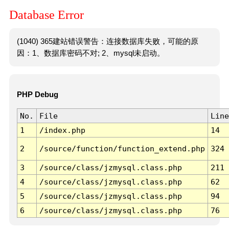
Database Error
(1040) 365建站错误警告：连接数据库失败，可能的原
因：1、数据库密码不对; 2、mysql未启动。
PHP Debug
No.
File
Line
1
/index.php
14
2
/source/function/function_extend.php
324
3
/source/class/jzmysql.class.php
211
4
/source/class/jzmysql.class.php
62
5
/source/class/jzmysql.class.php
94
6
/source/class/jzmysql.class.php
76