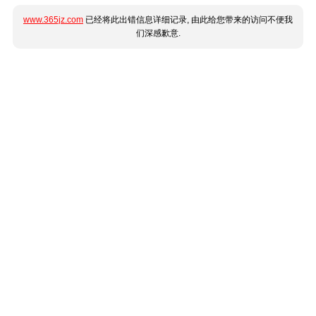
www.365jz.com
已经将此出错信息详细记录, 由此给您带来的访问不便我
们深感歉意.