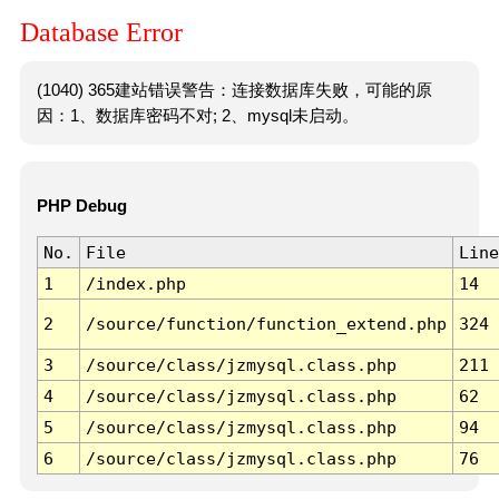
Database Error
(1040) 365建站错误警告：连接数据库失败，可能的原
因：1、数据库密码不对; 2、mysql未启动。
PHP Debug
No.
File
Line
1
/index.php
14
2
/source/function/function_extend.php
324
3
/source/class/jzmysql.class.php
211
4
/source/class/jzmysql.class.php
62
5
/source/class/jzmysql.class.php
94
6
/source/class/jzmysql.class.php
76