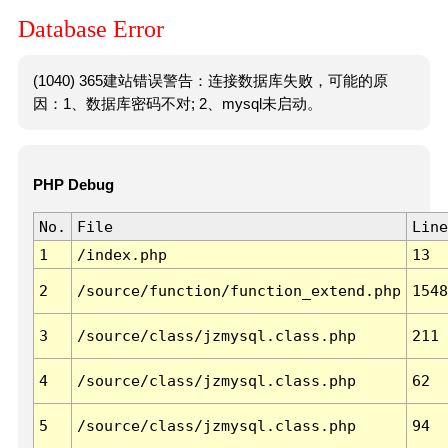
Database Error
(1040) 365建站错误警告：连接数据库失败，可能的原
因：1、数据库密码不对; 2、mysql未启动。
PHP Debug
No.
File
Line
1
/index.php
13
2
/source/function/function_extend.php
1548
3
/source/class/jzmysql.class.php
211
4
/source/class/jzmysql.class.php
62
5
/source/class/jzmysql.class.php
94