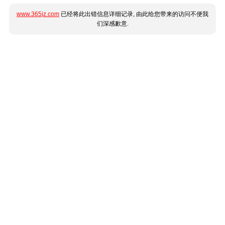
www.365jz.com
已经将此出错信息详细记录, 由此给您带来的访问不便我
们深感歉意.