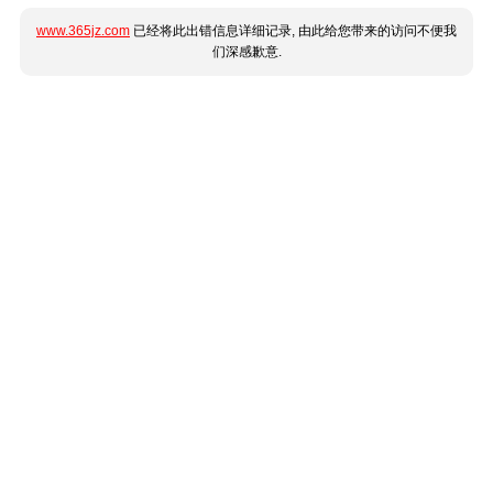
www.365jz.com
已经将此出错信息详细记录, 由此给您带来的访问不便我
们深感歉意.