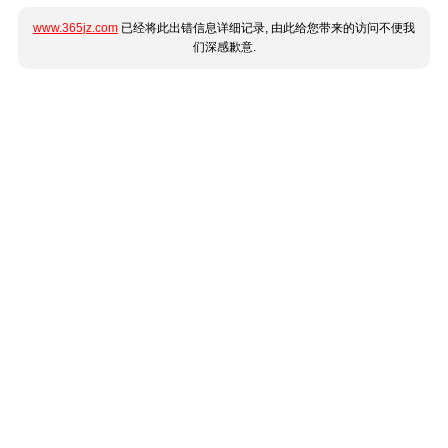
www.365jz.com
已经将此出错信息详细记录, 由此给您带来的访问不便我
们深感歉意.