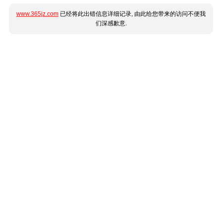
www.365jz.com
已经将此出错信息详细记录, 由此给您带来的访问不便我
们深感歉意.