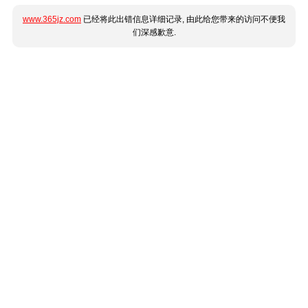
www.365jz.com
已经将此出错信息详细记录, 由此给您带来的访问不便我
们深感歉意.