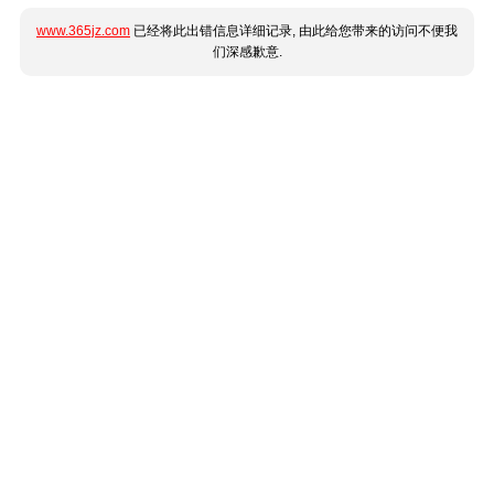
www.365jz.com
已经将此出错信息详细记录, 由此给您带来的访问不便我
们深感歉意.