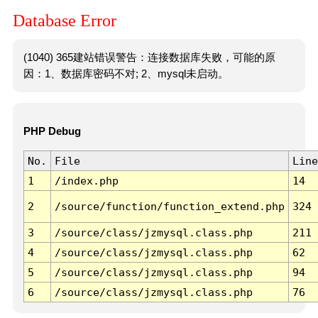
Database Error
(1040) 365建站错误警告：连接数据库失败，可能的原
因：1、数据库密码不对; 2、mysql未启动。
PHP Debug
No.
File
Line
1
/index.php
14
2
/source/function/function_extend.php
324
3
/source/class/jzmysql.class.php
211
4
/source/class/jzmysql.class.php
62
5
/source/class/jzmysql.class.php
94
6
/source/class/jzmysql.class.php
76