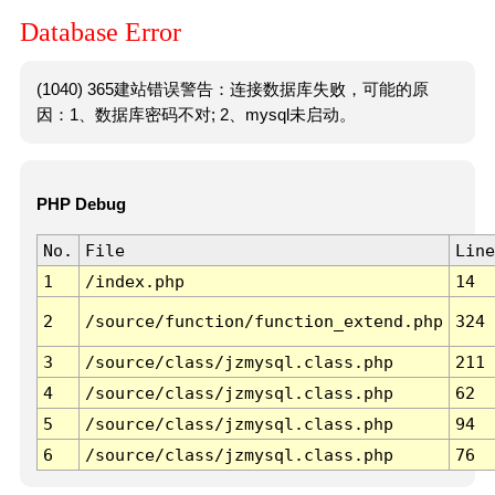
Database Error
(1040) 365建站错误警告：连接数据库失败，可能的原
因：1、数据库密码不对; 2、mysql未启动。
PHP Debug
No.
File
Line
1
/index.php
14
2
/source/function/function_extend.php
324
3
/source/class/jzmysql.class.php
211
4
/source/class/jzmysql.class.php
62
5
/source/class/jzmysql.class.php
94
6
/source/class/jzmysql.class.php
76