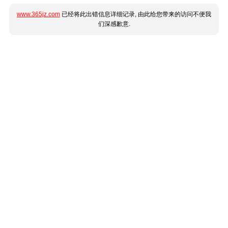
www.365jz.com
已经将此出错信息详细记录, 由此给您带来的访问不便我
们深感歉意.